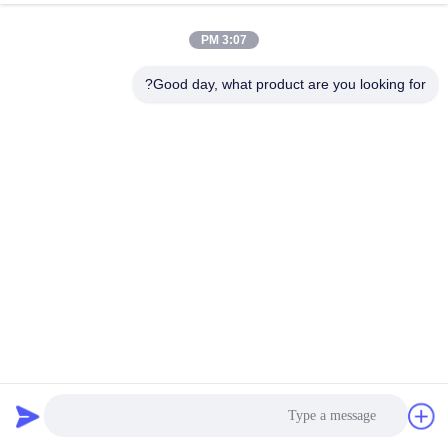
3:07 PM
Good day, what product are you looking for?
اللون الأسود اللون القياسي للكرات الصلب المقاوم للصدأ اللون
صفيحة التزيين
صفائح ملونة من الفولاذ المقاوم للصدأ
2026-03-31
270 وجهات النظر