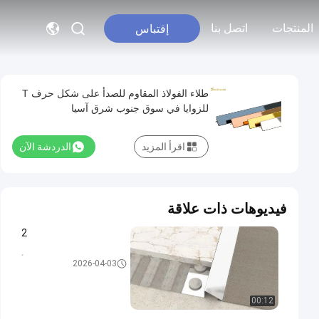
المنتجات
اتصل بنا
إقتباس
طلاء الفولاذ المقاوم للصدأ على شكل حرف T
للزوايا في سوق جنوب شرق آسيا
اقرأ المزيد
الدردشة الآن
فيديوهات ذات علاقة
2
تقليم بلاط الفولاذ المقاوم للصدأ
2026-04-03
00:12