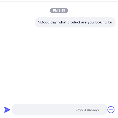
3:48 PM
Good day, what product are you looking for?
PVD لون الشعر مرآة الفولاذ المقاوم للصدأ البلاط التجميل SS201
304 ملف تعريفي
تقليم بلاط الفولاذ المقاوم للصدأ
2026-04-01
1460 وجهات النظر