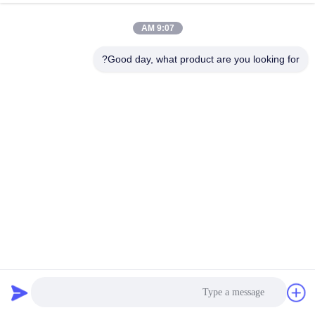
9:07 AM
Good day, what product are you looking for?
304 الزخرفية بلاط الفولاذ المقاوم للصدأ تقليم 3048MM لون مرآة
الانتهاء
تقليم بلاط الفولاذ المقاوم للصدأ
2022-12-09
1558 وجهات النظر