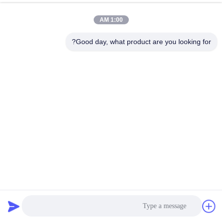
1:00 AM
Good day, what product are you looking for?
304 الزخرفية T فتحة الفولاذ المقاوم للصدأ بلاط تقليم لون شعري
النهاية
تقليم بلاط الفولاذ المقاوم للصدأ
2022-12-09
1558 وجهات النظر