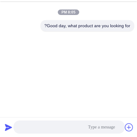
8:05 PM
Good day, what product are you looking for?
2B BA 2BA Aisi 430 صفائح الفولاذ المقاوم للصدأ المدرفلة على
البارد 4x8ft
لوحة الفولاذ المقاوم للصدأ المدرفلة على البارد
2023-03-01
1631 وجهات النظر