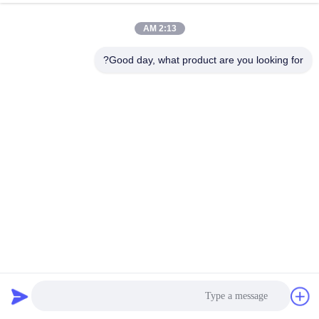
2:13 AM
Good day, what product are you looking for?
شرائح بلاط من الفولاذ المقاوم للصدأ مطلية باللون الأرجواني
PVD بعرض 15 مم وسمك 0.65 مم لتزيين الأرضيات
تقليم بلاط الفولاذ المقاوم للصدأ
2026-03-10
1397 وجهات النظر