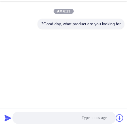
6:23 AM
Good day, what product are you looking for?
Aisi 304 النقش الكيميائي للصفائح الفولاذ المقاوم للصدأ 1.0mm
تقنية المدرفلة على البارد
ورقة محفورة من الفولاذ المقاوم للصدأ
2026-04-02
808 وجهات النظر