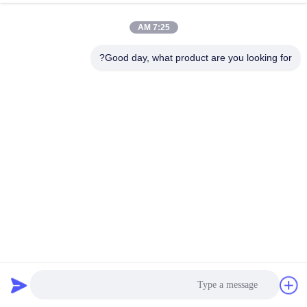
7:25 AM
Good day, what product are you looking for?
SUS304 مرآة إنهاء لوحة الفولاذ المقاوم للصدأ ، 2000mm SS
ورقة ملونة
صفائح ملونة من الفولاذ المقاوم للصدأ
2022-12-08
540 وجهات النظر