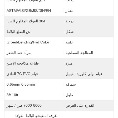
يكتب:
تقليم الفولاذ المقاوم للصدأ
معيار:
ASTM/AISI/GB/JIS/DIN/EN
درجة:
304 الفولاذ المقاوم للصدأ
شكل:
ش القطع البلاط
تقنية:
Groed/bending/pvd Color
المعالجة السطحية:
مرآة خط الشعر
ميزة:
طباعة مكافحة الإصبع
فيلم بولي كلوريد الفينيل:
فيلم 7C PVC العادي
سماكة:
0.65mm 0.55mm
طول:
8ft 10ft
القدرة على العرض:
7000-8000 طن / شهر
غرفة المعيشة البلاط الفولاذ 