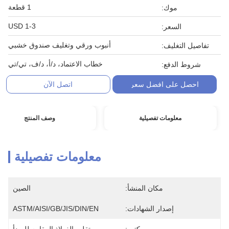
1 قطعة
موك:
1-3 USD
السعر:
أنبوب ورقي وتغليف صندوق خشبي
تفاصيل التغليف:
خطاب الاعتماد، د/أ، د/ف، تي/تي
شروط الدفع:
احصل على افضل سعر
اتصل الآن
معلومات تفصيلية
وصف المنتج
معلومات تفصيلية
مكان المنشأ:
الصين
إصدار الشهادات:
ASTM/AISI/GB/JIS/DIN/EN