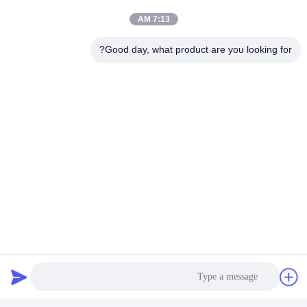
7:13 AM
أي أنواع الدفع تقبلون؟
أنواع الدفع التي نستخدمها عادةً هي L/C و T/T.
Good day, what product are you looking for?
هل يمكننا وضع شعارنا على المنتجات؟
نعم. يجب أن يكون لديك شعارك الخاص أو علامة عليها. لذلك تأكد من أنه
إذا كنت بحاجة لنا لوضع الشعار على المنتجات. يمكنك أن توفر لنا الشكل
والتفاصيل، ثم سنقوم بذلك بالنسبة لك.
ماذا عن قدرة شركتك؟
قدرتنا الإنتاجية هي 15000 PCS / الشهر.
العلامات:
تقليم البلاط غير القابل للصدأ المصقول PVC
شريط حواف الفولاذ المقاوم للصدأ للبلاط
تقليم البلاط الرباعي من الفولاذ المقاوم للصدأ T20