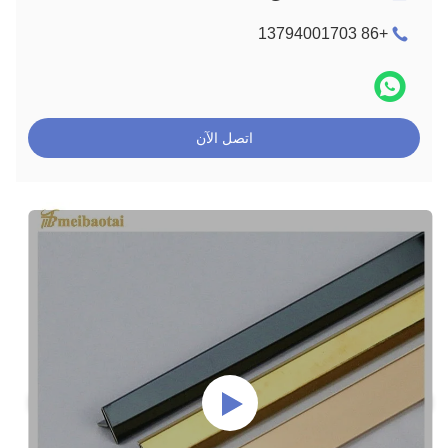
+86 13794001703
اتصل الآن