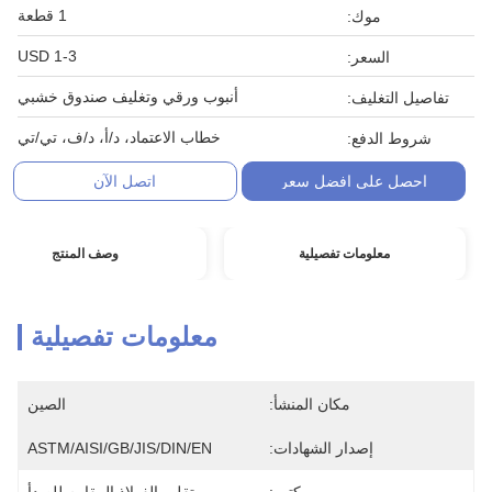
1 قطعة
موك:
1-3 USD
السعر:
أنبوب ورقي وتغليف صندوق خشبي
تفاصيل التغليف:
خطاب الاعتماد، د/أ، د/ف، تي/تي
شروط الدفع:
احصل على افضل سعر
اتصل الآن
معلومات تفصيلية
وصف المنتج
معلومات تفصيلية
مكان المنشأ:
الصين
إصدار الشهادات:
ASTM/AISI/GB/JIS/DIN/EN