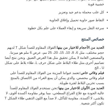
خشبية قوية
كل علب محملة بدعم جيد وتعزيز
التقاط صور حاوية تحميل وإغلاق الحاوية
سرعة النقل سريعة و إبقاء العملاء على علم بكل خطوة
خصائص المنتج
العديد من الأحجام للاختيار من بينها:
الفولاذ المقاوم للصدأ شكل T لديهم
حجم مختلف، مثل 6، 8، 10، 15، 20، 25 مم، عرض 6 ملم هو ميزتنا،
والمصنعين العامة لا يمكن تحقيق مثل هذا العرض الضيق. ونحن ننتج أيضا
تصاميم أخرى،مثل طلاء البلاط على شكل حرف L، طلاء بلاط على شكل
U ، الخ
فيلم وقائي خاص:
تعتمد عبواتنا المزينة من الفولاذ المقاوم للصدأ على
فيلم وقائي مخصص، والذي يمكن أن يمنع الغراء من الالتصاق بالمنتج
بسبب تخزين البلاط لفترة طويلة.
العديد من الألوان للاختيار من بينها:
نحن نستخدم الفولاذ المقاوم للصدأ
عالية الجودة مع علاج الفراغ السطحي، مما يوفر مقاومة أكسدة أقوى، لا
يتلاشى، لا أكسدة، مقاومة للتآكل، لا صدأ.مع اللون الذهبي طلاء الشكل T
تكون أكثر شعبية.