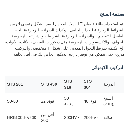
مقدمة المنتج
يتم استخدام طلاء قضبان T الفولاذ المقاوم للصدأ بشكل رئيسي لتزيين
الشرائط الزخرفية للجدار الخلفي ، وكذلك الشرائط الزخرفية للخط
الفاصل للتصميم ، والشرائط الزخرفية للشريط ، والشرائط الزخرفية
للحواف ،والاكسسوارات الزخرفية مثل ديكورات السقف، الأثاث، الأبواب،
الخ. تكلفة شريط التحول المعدني على شكل T منخفضة، والتركيب
مريح، حتى تتمكن من توفير درجة الديكور الخاص بك في أقل تكلفة.
التركيب الكيميائي
STS
STS
الدرجة
STS 430
STS 201
316
304
الشيخ
30
فوق 40
فوق 22
50-60
((10٪)
دقيقة
أقل من
صلابة
≤200HV
≤200HV
HRB100،HV230
200