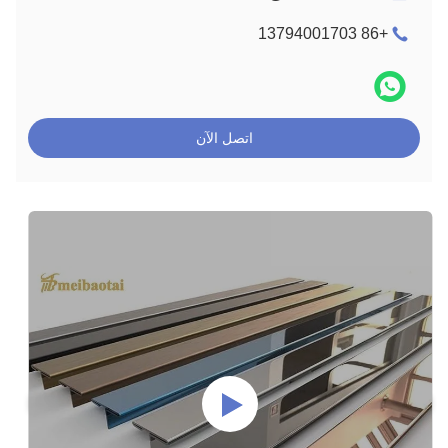
+86 13794001703
اتصل الآن