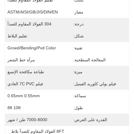
يكتب:
تقليم الفولاذ المقاوم للصدأ
معيار:
ASTM/AISI/GB/JIS/DIN/EN
درجة:
304 الفولاذ المقاوم للصدأ
شكل:
تقليم البلاط
تقنية:
Groed/bending/pvd Color
المعالجة السطحية:
مرآة خط الشعر
ميزة:
طباعة مكافحة الإصبع
فيلم بولي كلوريد الفينيل:
فيلم 7C PVC العادي
سماكة:
0.65mm 0.55mm
طول:
8ft 10ft
القدرة على العرض:
7000-8000 طن / شهر
8FT الفولاذ المقاوم للصدأ بلاط 