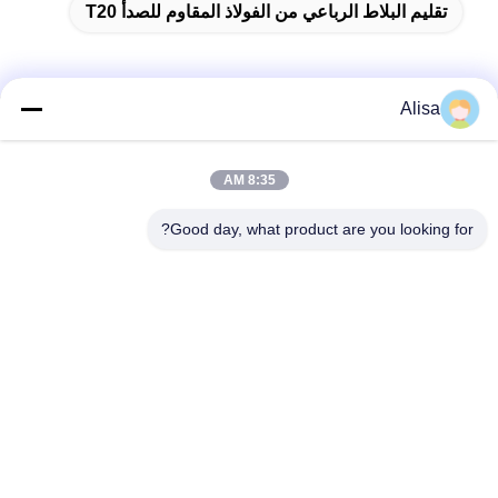
تقليم البلاط الرباعي من الفولاذ المقاوم للصدأ T20
Alisa
الاتصال السريع
8:35 AM
العنوان
Good day, what product are you looking for?
عنوان مكتب التصدير: Room 1919، Floor 19، Veinna building،
Chencun، Shunde، Foshan، Guangdong، China
تيل
86-757-2332-8960
بريد إلكتروني
info@meibaotai.com