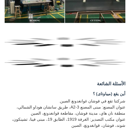
الأسئلة الشائعة
أين يقع (ميباوتاى) ؟
شركتنا تقع في فوشان غوانغدونغ الصين.
عنوان المصنع: مبنى المصنع A2-3، طريق سانشان هوداو الشمالي،
منطقة نان هاي، مدينة فوشان، مقاطعة قوانغدونغ، الصين
عنوان مكتب التصدير: الغرفة 1919، الطابق 19، مبنى فينا، تشينكون،
شوند، فوشان، قوانغدونغ، الصين