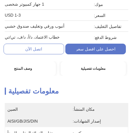
1 جهاز كمبيوتر شخصى
موك:
1-3 USD
السعر:
أنبوب ورقي وتغليف صندوق خشبي
تفاصيل التغليف:
خطاب الاعتماد، د/أ، د/ف، تي/تي
شروط الدفع:
احصل على افضل سعر
اتصل الآن
معلومات تفصيلية
وصف المنتج
معلومات تفصيلية
مكان المنشأ:
الصين
إصدار الشهادات:
AISI/GB/JIS/DIN