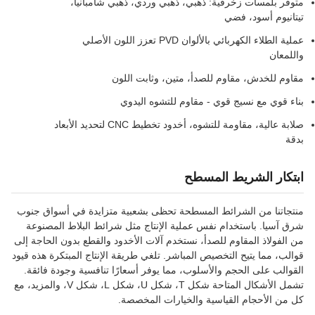
متوفر بلمسات زخرفية: ذهبي، ذهبي وردي، ذهبي شامبانيا،
تيتانيوم أسود، فضي
عملية الطلاء الكهربائي بالألوان PVD تعزز اللون الأصلي
واللمعان
مقاوم للخدش، مقاوم للصدأ، متين، وثابت اللون
بناء قوي مع نسيج قوي - مقاوم للتشوه اليدوي
صلابة عالية، مقاومة للتشوه، أخدود تخطيط CNC لتحديد الأبعاد
بدقة
ابتكار الشريط المسطح
منتجاتنا من الشرائط المسطحة تحظى بشعبية متزايدة في أسواق جنوب
شرق آسيا. باستخدام نفس عملية الإنتاج مثل شرائط البلاط المصنوعة
من الفولاذ المقاوم للصدأ، نستخدم آلات الأخدود والقطع بدون الحاجة إلى
قوالب، مما يتيح التخصيص المباشر. تلغي طريقة الإنتاج المبتكرة هذه قيود
القوالب على الحجم والأسلوب، مما يوفر أسعارًا تنافسية وجودة فائقة.
تشمل الأشكال المتاحة شكل T، شكل U، شكل L، شكل V، والمزيد، مع
كل من الأحجام القياسية والخيارات المخصصة.