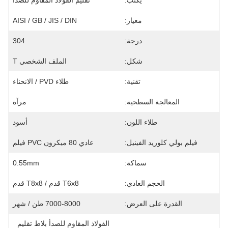
يكتب:
تقليم الفولاذ المقاوم للصدأ
معيار:
AISI / GB / JIS / DIN
درجة:
304
شكل:
الملف الشخصي T
تقنية:
طلاء PVD / الانحناء
المعالجة السطحية:
مرآة
طلاء اللون:
أسود
فيلم بولي كلوريد الفينيل:
عادي 80 ميكرون PVC فيلم
سماكة:
0.55mm
الحجم العادي:
T6x8 قدم / T8x8 قدم
القدرة على العرض:
7000-8000 طن / شهر
الفولاذ المقاوم للصدأ بلاط تقليم 