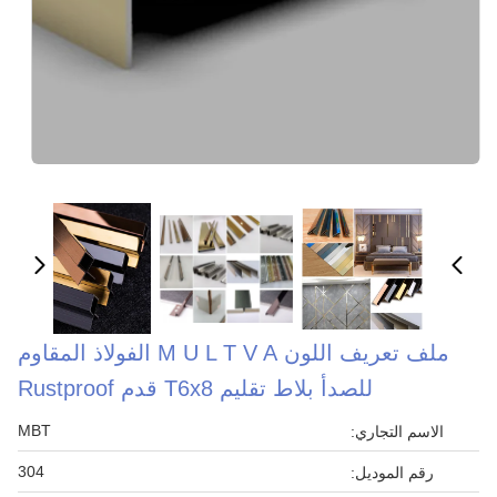
ملف تعريف اللون M U L T V A الفولاذ المقاوم
للصدأ بلاط تقليم T6x8 قدم Rustproof
MBT
الاسم التجاري:
304
رقم الموديل: