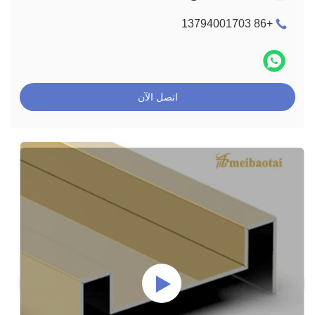
+86 13794001703
اتصل الآن