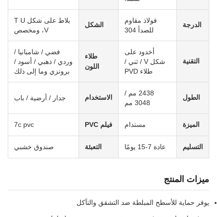
فولاذ مقاوم
بلاط على شكل T U
الدرجة
الشكل
للصدأ 304
V، ومخصص
أخدود على
فضي / شامبانيا /
طلاء
التقنية
شكل V / ثني /
وردي / ذهبي / أسود /
اللون
طلاء PVD
برونزي وما إلى ذلك
2438 مم /
الطول
الاستخدام
جدار / أرضية / باب
3048 مم
الميزة
مستدام
فيلم PVC
7c pvc
التسليم
عادة 7-15 يومًا
التعبئة
صندوق خشبي
ميزات المنتج
يوفر حماية للأسطح المبلطة ضد التشقق والتآكل