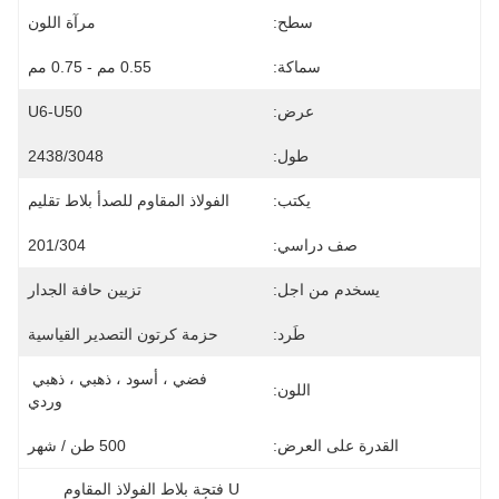
سطح:
مرآة اللون
سماكة:
0.55 مم - 0.75 مم
عرض:
U6-U50
طول:
2438/3048
يكتب:
الفولاذ المقاوم للصدأ بلاط تقليم
صف دراسي:
201/304
يسخدم من اجل:
تزيين حافة الجدار
طَرد:
حزمة كرتون التصدير القياسية
فضي ، أسود ، ذهبي ، ذهبي 
اللون:
وردي
القدرة على العرض:
500 طن / شهر
U فتحة بلاط الفولاذ المقاوم 