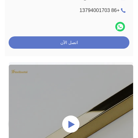
+86 13794001703
اتصل الآن