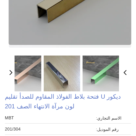
ديكور U فتحة بلاط الفولاذ المقاوم للصدأ تقليم
لون مرآة الانتهاء الصف 201
MBT
الاسم التجاري:
201/304
رقم الموديل: