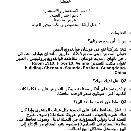
خدمتنا
* دعم الاستفسار والاستشارة.
* دعم اختبار العينة.
* عرض مصنعنا.
* نقبل أيضًا التخصيص ويمكننا توفير العينة.
التعليمات
س 1: أين يقع ميبوتاي؟
A1: شركتنا تقع في فوشان قوانغدونغ الصين.
عنوان المصنع: مبنى مصنع A2-3 ، طريق سانشان هواداو الشمالي
، حي نانهاي ، مدينة فوشان ، مقاطعة قوانغدونغ بروفينيس ، الصين
عنوان مكتب التصدير: Room 1919، Floor 19، Veinna
building، Chencun، Shunde، Foshan، Guangdong،
China
Q2: هل لديك موك؟
ج 2: يعتمد على أفكار مختلفة ، يمكن التفاوض عليها ، فكلما كانت
الكمية أكبر ، سيكون سعر الوحدة منافسًا.
Q3: ماذا عن خدمة ما بعد البيع؟
A3: 1) سنحافظ دائمًا على الجودة مثل عينات المشتري وإذا كان
هناك شيء بالجودة ، فسنقدم تعويضًا لعملائنا.2) سوف نقترح
التعبئة لدينا وتولي المسؤولية في التعبئة لدينا ، وسوف نحافظ على
سلامة البضائع في التسليم.3) سنقوم بتتبع البضائع من الإنتاج إلى
البيع ، وسنحل مشاكل البيع لعملائنا.