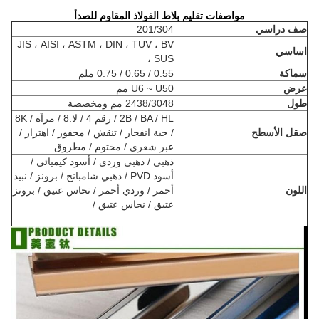
مواصفات تقليم بلاط الفولاذ المقاوم للصدأ
صف دراسي
201/304
JIS ، AISI ، ASTM ، DIN ، TUV ، BV
اساسي
، SUS
سماكة
0.55 / 0.65 / 0.75 ملم
عرض
U6 ~ U50 مم
طول
2438/3048 مم ومخصصة
2B / BA / HL / رقم 4 / لا.8 / مرآة / 8K
صقل الأسطح
/ حبة انفجار / تنقش / محفور / اهتزاز /
عبر شعري / مختوم / مطروق
ذهبي / ذهبي وردي / أسود كيميائي /
أسود PVD / ذهبي شامبانج / برونز / نبيذ
اللون
أحمر / وردي أحمر / نحاس عتيق / برونز
عتيق / نحاس عتيق /