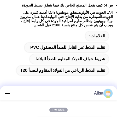
س 4: كيف يفعل المصنع الخاص بك فيما يتعلق بضبط الجودة؟
A4: الجودة هي الأولوية.يعلق موظفونا دائمًا أهمية كبيرة على
الجودة.السيطرة من بداية الإنتاج حتى النهاية.لدينا عمال مدربون
جيدًا ومهنيون ونظام صارم لمراقبة الجودة في كل رابط إنتاج ،
ويجب أن يتم فحص كل منتج بنسبة 100٪ قبل الشحن.
العلامات:
تقليم البلاط غير القابل للصدأ المصقول PVC
شريط حواف الفولاذ المقاوم للصدأ للبلاط
تقليم البلاط الرباعي من الفولاذ المقاوم للصدأ T20
Alisa
الاتصال السريع
4:04 PM
العنوان