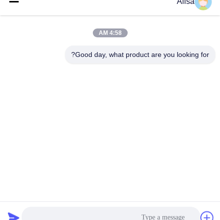
Alisa
الاتصال السريع
4:58 AM
العنوان
Good day, what product are you looking for?
عنوان مكتب التصدير: Room 1919، Floor 19، Veinna building،
Chencun، Shunde، Foshan، Guangdong، China
تيل
86-757-2332-8960
بريد إلكتروني
info@meibaotai.com
سياسة الخصوصية
|
خريطة الموقع
| الصين جيدة الجودة ورقة
المصعد الفولاذ المقاوم للصدأ المورد. حقوق الطبع والنشر © 2022-
2026 Foshan Meibaotai Stainless Steel Products Co., Ltd. . كل