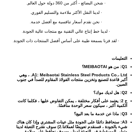
· شحن البضائع - أكثر من 360 دولة حول العالم.
· لدينا النقل الأكثر ملاءمة والتسليم الفوري.
· نحن نقدم أسعار تنافسية مع أفضل خدمة.
· لدينا خط إنتاج عالي التقنية مع منتجات عالية الجودة.
· لقد فزنا بسمعة طيبة على أساس أفضل المنتجات ذات الجودة.
التعليمات
Q1: من هو MEIBAOTAI؟
A1: Meibaotai Stainless Steel Products Co.، Ltd. ، وهي
أكبر قاعدة لتصنيع وتخزين منتجات الفولاذ المقاوم للصدأ في جنوب
الصين.
Q2: هل لديك موك؟
ج 2: يعتمد على أفكار مختلفة ، يمكن التفاوض عليها ، فكلما كانت
الكمية أكبر ، سيكون سعر الوحدة منافسًا.
Q3: ماذا عن خدمة ما بعد البيع؟
A3: سنحافظ دائمًا على الجودة مثل عينات المشتري وإذا كان هناك
شيء بالجودة ، فسنقدم تعويضًا لعملائنا.2) سوف نقترح التعبئة لدينا
وتولي المسؤولية في التعبئة لدينا ، وسوف نحافظ على سلامة