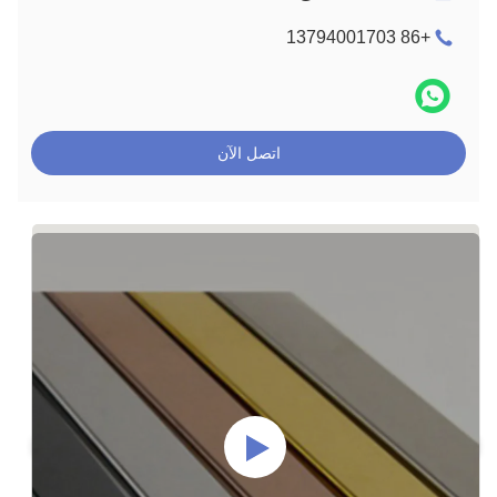
+86 13794001703
اتصل الآن