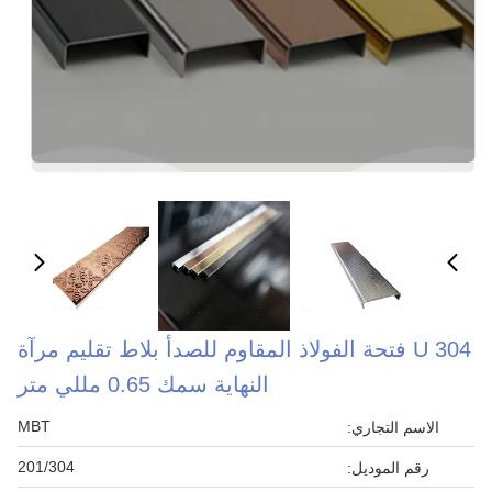
304 U فتحة الفولاذ المقاوم للصدأ بلاط تقليم مرآة
النهاية سمك 0.65 مللي متر
MBT
الاسم التجاري:
201/304
رقم الموديل: