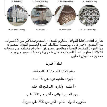
شارك Meibaotai الفولاذ المقاوم للصدأ. ، المحدودة
هل
أكثر من 10
سنوات
من المصنع الاحترافي ، مؤسسة متكاملة كبيرة لتصميم المواد المصنوعة
من الفولاذ المقاوم للصدأ ومعالجتها وتسويقها ، وأنواع مختلفة من منتجات
الفولاذ المقاوم للصدأ المزخرفة مثل شعري / رقم 4 ، سوبر ميرور /
محفور / منقوش / ملون
لماذا أخترتنا
· شركة TUV and BV المدققة.
· خبرة صناعية تزيد عن 20 سنة.
· أنظمة الإدارة - البرامج الداخلية
· جرد المنتج النهائي - أكثر من 500 طن.
مخزون المواد الخام - أكثر من 800 طن ميرتيك.