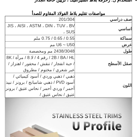
استخدام ل: زخرفة بلاط السيراميك ، تزيين حافة الجدار
مواصفات تقليم بلاط الفولاذ المقاوم للصدأ
صف دراسي
201/304
JIS ، AISI ، ASTM ، DIN ، TUV ، BV
اساسي
، SUS
سماكة
0.55 / 0.65 / 0.75 ملم
عرض
U6 ~ U50 مم
طول
2438/3048 مم ومخصصة
2B / BA / HL / رقم 4 / لا.8 / مرآة / 8K
صقل الأسطح
/ حبة انفجار / تنقش / محفور / اهتزاز /
عبر شعري / مختوم / مطروق
ذهبي / ذهبي وردي / أسود كيميائي /
أسود PVD / ذهبي شامبانج / برونز / نبيذ
اللون
أحمر / وردي أحمر / نحاس عتيق / برونز
عتيق / نحاس عتيق /