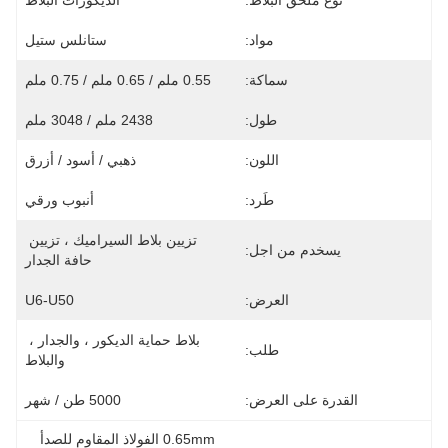
نوع ملحق البلاط:
الديكورات البلاط
مواد:
ستانلس ستيل
سماكة:
0.55 ملم / 0.65 ملم / 0.75 ملم
طول:
2438 ملم / 3048 ملم
اللون:
ذهبي / أسود / أزرق
طَرد:
أنبوب ورقي
تزيين بلاط السيراميك ، تزيين 
يسخدم من اجل:
حافة الجدار
العرض:
U6-U50
بلاط حماية الديكور ، والجدار ، 
طلب:
والبلاط
القدرة على العرض:
5000 طن / شهر
0.65mm الفولاذ المقاوم للصدأ 