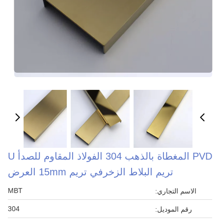
PVD المغطاة بالذهب 304 الفولاذ المقاوم للصدأ U
تريم البلاط الزخرفي تريم 15mm العرض
MBT
الاسم التجاري:
304
رقم الموديل: