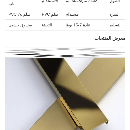
الطول
2438 مم/3048 مم
الاستخدام
باب
الميزة
مستدام
فيلم PVC
فيلم PVC 7c
التسليم
عادة 7-15 يومًا
التعبئة
صندوق خشبي
معرض المنتجات