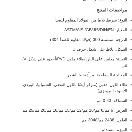
مواصفات المنتج
النوع: شريط بلاط من الفولاذ المقاوم للصدأ
المعيار: ASTM/AISI/GB/JIS/DIN/EN
الدرجة: سلسلة 300 (فولاذ مقاوم للصدأ 304)
الشكل: بلاط على شكل حرف U
التقنية: مدلفن على البارد/طلاء ملون PVD/أخدود على شكل V/
ثني
المعالجة السطحية: مرآة/خط الشعر
طلاء اللون: ذهبي (متوفر أيضًا باللون الفضي، الشمبانيا، الوردي،
الأسود، البرونزي)
السماكة: 0.80 مم
العرض: 6 مم/8 مم/10 مم/12 مم/15 مم/18 مم/20 مم/25 مم
الطول: 2438 مم/3048 مم
الميزة: مستدام