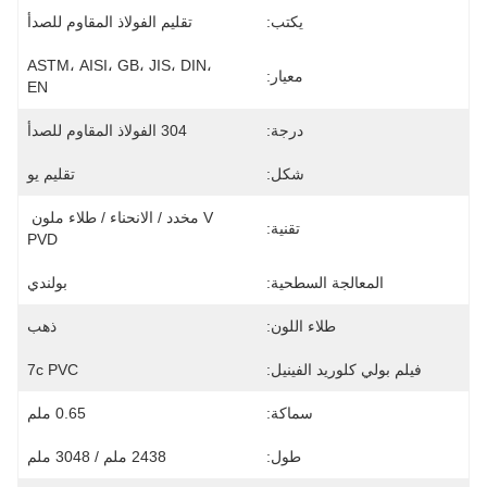
يكتب:
تقليم الفولاذ المقاوم للصدأ
ASTM، AISI، GB، JIS، DIN، 
معيار:
EN
درجة:
304 الفولاذ المقاوم للصدأ
شكل:
تقليم يو
V مخدد / الانحناء / طلاء ملون 
تقنية:
PVD
المعالجة السطحية:
بولندي
طلاء اللون:
ذهب
فيلم بولي كلوريد الفينيل:
7c PVC
سماكة:
0.65 ملم
طول:
2438 ملم / 3048 ملم