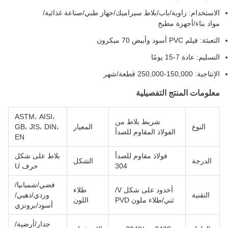
الاستخدام: زاوية/باب/بلاط سيراميك/جهاز طبي/صناعة غذائية/
مواد بناء/أجهزة مطبخ
التعبئة: فيلم PVC أسود وأبيض 70 ميكرون
التسليم: عادة 7-15 يومًا
الإنتاجية: 150,000-250,000 قطعة/شهر
معلومات المنتج التفصيلية
ASTM، AISI،
شريط بلاط من
النوع
المعيار
GB، JIS، DIN،
الفولاذ المقاوم للصدأ
EN
فولاذ مقاوم للصدأ
بلاط على شكل
الدرجة
الشكل
304
حرف U
فضي/شمبانيا/
أخدود على شكل V/
طلاء
التقنية
وردي/ذهبي/
ثني/طلاء ملون PVD
اللون
أسود/برونزي
جدار/أرضية/