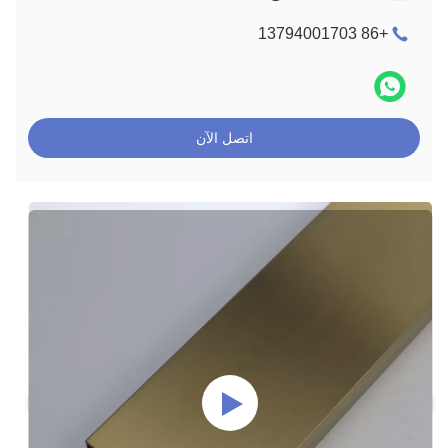
+86 13794001703
اتصل الآن