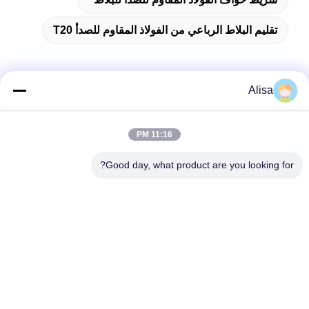
تقليم البلاط الرباعي من الفولاذ المقاوم للصدأ T20
Alisa
الاتصال السريع
11:16 PM
العنوان
Good day, what product are you looking for?
عنوان مكتب التصدير: Room 1919، Floor 19، Veinna building،
Chencun، Shunde، Foshan، Guangdong، China
تيل
86-757-2332-8960
بريد إلكتروني
info@meibaotai.com