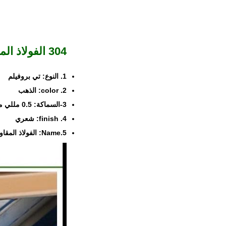
304 الفولاذ المقاوم للصدأ بلاط تقليم T شكل الذهب مرآة مرآة سوداء منتهية
1. النوع: تي بروفيلم
2. color: الذهب
3-السماكة: 0.5 مللي متر / 0.6 مللي متر / 0.7 مللي متر
4. finish: شعري
5.Name: الفولاذ المقاوم للصدأ على شكل حرف T.