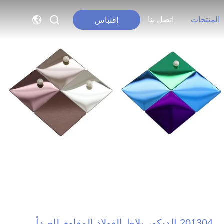
المنتجات
اتصل بنا
إقتباس
201304 الديكور بلاط الفولاذ المقاوم للصدأ