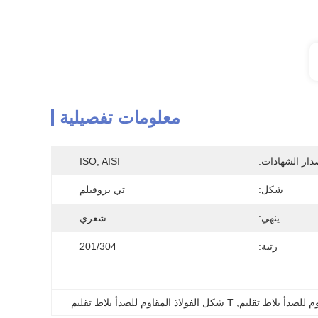
معلومات تفصيلية
دار الشهادات:
ISO, AISI
شكل:
تي بروفيلم
ينهي:
شعري
رتبة:
201/304
م للصدأ بلاط تقليم
, 
T شكل الفولاذ المقاوم للصدأ بلاط تقليم