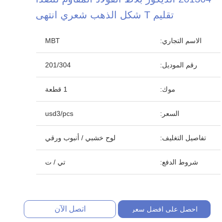
تقليم T شكل الذهب شعري انتهى
الاسم التجاري:
MBT
رقم الموديل:
201/304
موك:
1 قطعة
السعر:
usd3/pcs
تفاصيل التغليف:
لوح خشبي / أنبوب ورقي
شروط الدفع:
تي / ت
اتصل الآن
احصل على افضل سعر