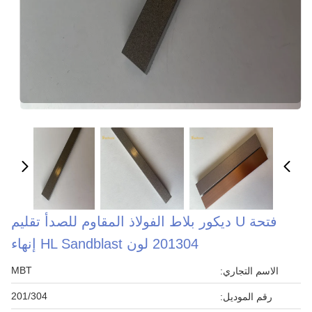
فتحة U ديكور بلاط الفولاذ المقاوم للصدأ تقليم
201304 لون HL Sandblast إنهاء
MBT
الاسم التجاري:
201/304
رقم الموديل: