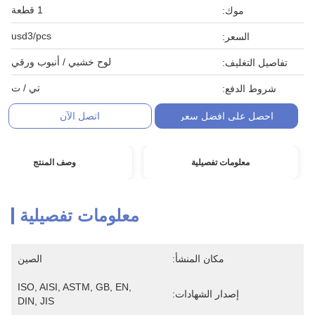
1 قطعة
موك:
usd3/pcs
السعر:
لوح خشبي / أنبوب ورقي
تفاصيل التغليف:
تي / ت
شروط الدفع:
احصل على افضل سعر
اتصل الآن
معلومات تفصيلية
وصف المنتج
معلومات تفصيلية
مكان المنشأ:
الصين
ISO, AISI, ASTM, GB, EN, 
إصدار الشهادات:
DIN, JIS