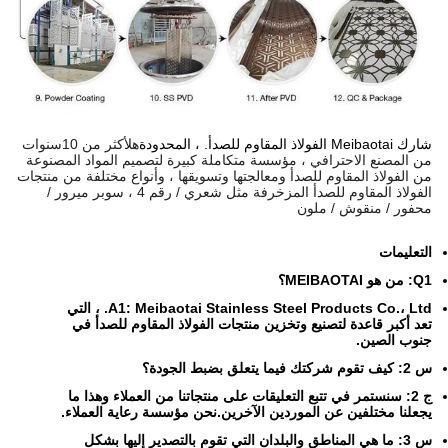
شارك Meibaotai الفولاذ المقاوم للصدأ. ، المحدودة
هل
أكثر من 10
سنوات
من المصنع الاحترافي ، مؤسسة متكاملة كبيرة لتصميم المواد المصنوعة
من الفولاذ المقاوم للصدأ ومعالجتها وتسويقها ، وأنواع مختلفة من منتجات
الفولاذ المقاوم للصدأ المزخرفة مثل شعري / رقم 4 ، سوبر ميرور /
محفور / منقوش / ملون
التعليمات
Q1: من هو MEIBAOTAI؟
A1: Meibaotai Stainless Steel Products Co.، Ltd. ، التي
تعد أكبر قاعدة لتصنيع وتخزين منتجات الفولاذ المقاوم للصدأ في
جنوب الصين.
س 2: كيف تقوم شركتك فيما يتعلق بضبط الجودة؟
ج 2: سنستمر في تتبع التعليقات على منتجاتنا من العملاء وهذا ما
يجعلنا مختلفين عن الموردين الآخرين.نحن مؤسسة رعاية العملاء.
س 3: ما هي المناطق والبلدان التي تقوم بالتصدير إليها بشكل