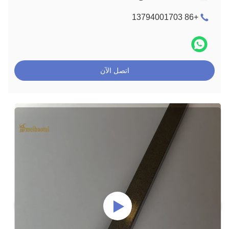
+86 13794001703
اتصل الآن