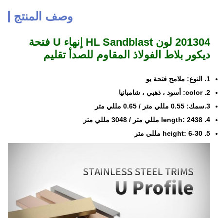
وصف المنتج
201304 لون HL Sandblast إنهاء U فتحة
ديكور بلاط الفولاذ المقاوم للصدأ تقليم
1. النوع: ملامح فتحة يو
2. color: أسود ، ذهبي ، شامبانيا
3.سمك: 0.55 مللي متر / 0.65 مللي متر
4. length: 2438 مللي متر / 3048 مللي متر
5. height: 6-30 مللي متر