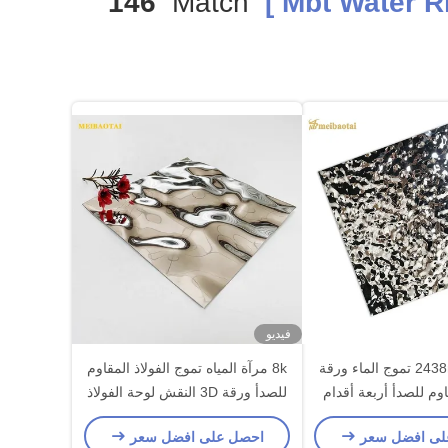
146
Match
فيديو
1219 * 2438mm تموج الماء ورقة
8k مرآة المياه تموج الفولاذ المقاوم
اوم للصدأ أربعة أقدام
للصدأ ورقة 3D النقش لوحة الفولاذ
كل مسطح
المقاوم للصدأ
لى افضل سعر
احصل على افضل سعر