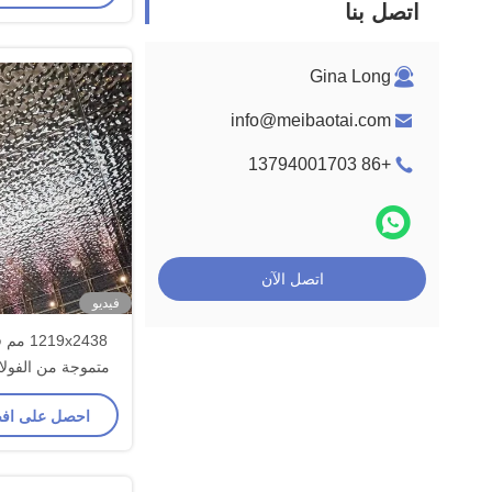
اتصل بنا
Gina Long
info@meibaotai.com
+86 13794001703
اتصل الآن
فيديو
19x2438
متموجة من الفولاذ
مسطح الشكل لل
احصل على اف
الزخر