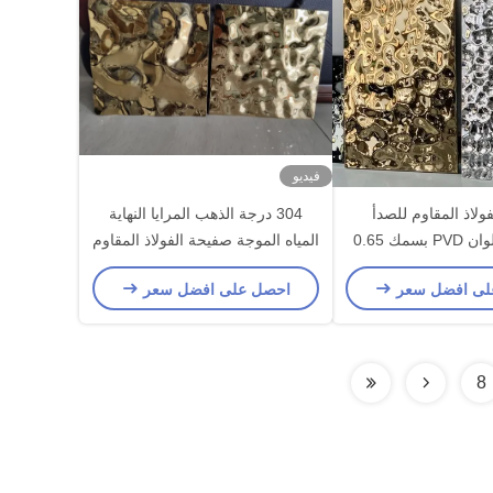
فيديو
ولاذ المقاوم للصدأ
304 درجة الذهب المرايا النهاية
المطلية بالألوان PVD بسمك 0.65
المياه الموجة صفيحة الفولاذ المقاوم
مم ومعيار ASTM للتطبيقات
للصدأ مع 0.65mm سمك للتطبيقات
لى افضل سعر
احصل على افضل سعر
الزخرفية
الزخرفية
8