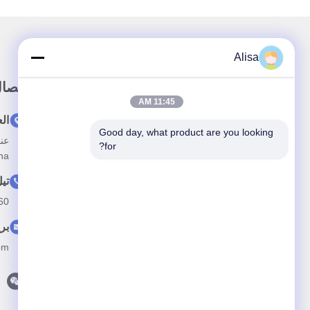
Alisa
رابط سريع
الاتصا
11:45 AM
بيت
ال
Good day, what product are you looking 
معلومات عنا
for?
na
المنتجات
تي
اتصل بنا
60
بر
om