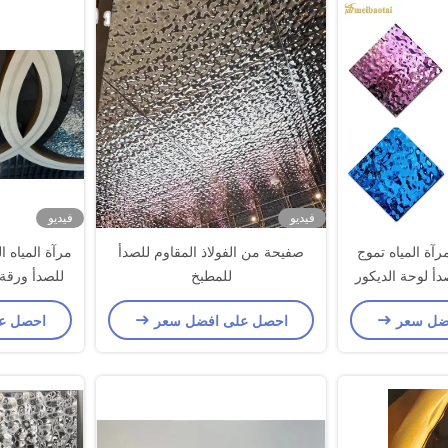
فيديو
فيديو
S لون مرآة المياه تموج
صفيحة من الفولاذ المقاوم للصدأ
مرآة المياه ا
صدأ لوحة الديكور
للمطبخ
للصدأ ورقة
ضل سعر
احصل على افضل سعر
احصل ع