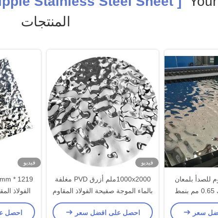
[ Mbt Water Ripple Stainless Steel Sheet ]
Your
المنتجات
فيديو
فيديو
م للصدأ بلمعان
1000x2000ملم أزرق PVD مغلفة
مرآة فضية بسمك 0.65 مم بنمط
بالماء الموجة صفيحة الفولاذ المقاوم
الفولاذ المق
يكور الداخلي
للصدأ شكل مسطح للاستخدام
ش
ضل سعر
احصل على افضل سعر
احصل ع
الزخرفي