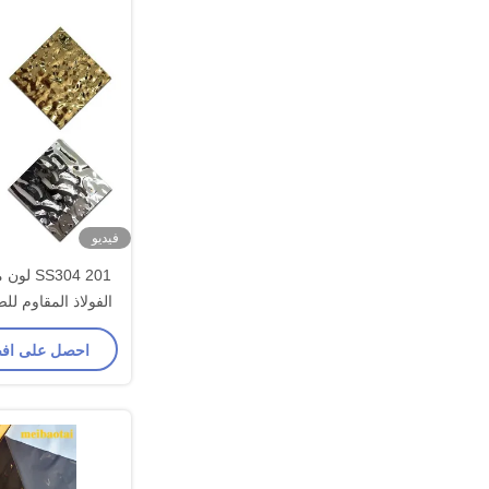
فيديو
S304 201
الفولاذ المقاوم لل
4 * 8ft
احصل على اف