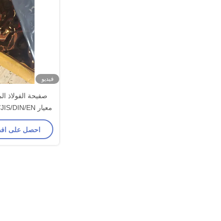
فيديو
صفيحة الفولاذ ال
معيار ASTM/AISI/GB/JIS/DIN/EN
احصل على اف