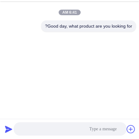
6:41 AM
Good day, what product are you looking for?
الألوان الفولاذ المقاوم للصدأ U تريم الزخرفية الفولاذ المقاوم
للصدأ البلاط تريم 12mm
تقليم بلاط الفولاذ المقاوم للصدأ
2026-03-16
1397 وجهات النظر