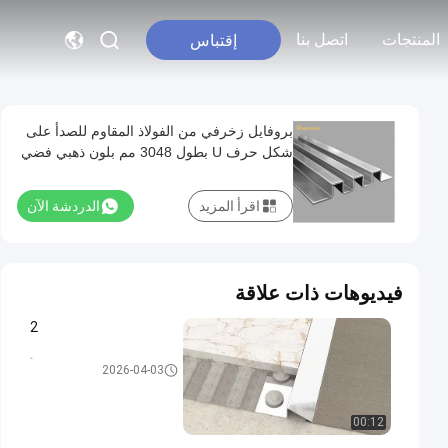
المنتجات
اتصل بنا
إقتباس
بروفايل زخرفي من الفولاذ المقاوم للصدأ على
شكل حرف U بطول 3048 مم بلون ذهبي فضي
وموجة
اقرأ المزيد
الدردشة الآن
فيديوهات ذات علاقة
2
تقليم بلاط الفولاذ المقاوم للصدأ
2026-04-03
00:12