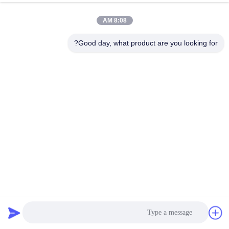
8:08 AM
Good day, what product are you looking for?
صفائح الفولاذ المقاوم للصدأ ذات المرآة الفائقة المحفورة بشكل
مستدام معيار EN
ورقة محفورة من الفولاذ المقاوم للصدأ
2026-03-14
249 وجهات النظر