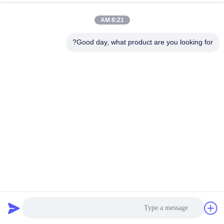
8:21 AM
Good day, what product are you looking for?
12 ملم 304 الفولاذ المقاوم للصدأ البلاط التجميل مع سطح المرآة
لتزيين الجدران وحماية الحواف
تقليم بلاط الفولاذ المقاوم للصدأ
2026-03-10
1506 وجهات النظر