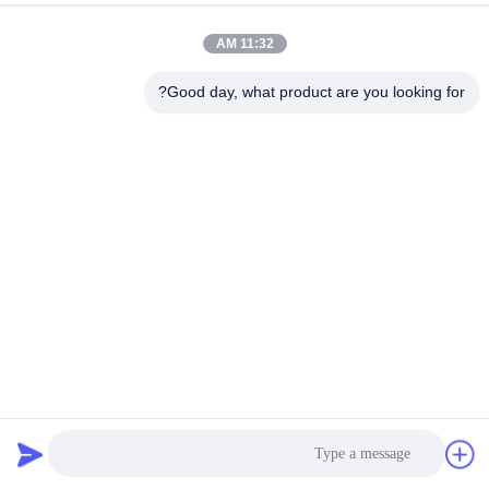
11:32 AM
Good day, what product are you looking for?
V القواطع المغطاة بالذهب T6X2048mm قشرة الفولاذ المقاوم
للصدأ لحماية الحافة
تقليم بلاط الفولاذ المقاوم للصدأ
2026-03-11
1375 وجهات النظر