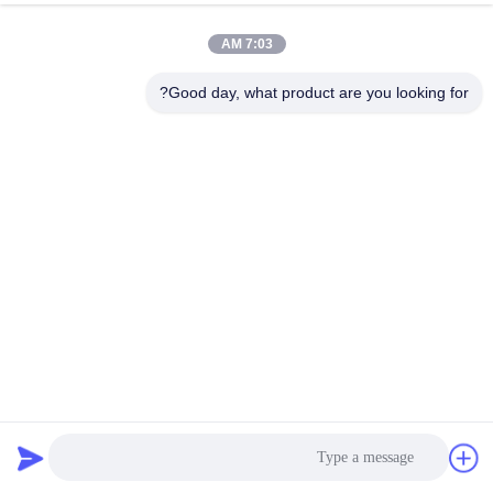
7:03 AM
Good day, what product are you looking for?
مصقول محفور من الفولاذ المقاوم للصدأ صفائح 304 درجة DIN
قياسي بعرض 1.2 متر
ورقة محفورة من الفولاذ المقاوم للصدأ
2022-12-08
642 وجهات النظر