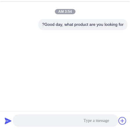
3:54 AM
Good day, what product are you looking for?
شريط حافة بلاط U10 من الفولاذ المقاوم للصدأ 304 مطلي باللون
الأسود PVD لحماية الجدران والأرضيات
تقليم بلاط الفولاذ المقاوم للصدأ
2026-03-12
1382 وجهات النظر