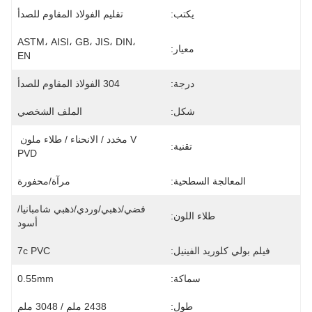
يكتب:
تقليم الفولاذ المقاوم للصدأ
ASTM، AISI، GB، JIS، DIN، 
معيار:
EN
درجة:
304 الفولاذ المقاوم للصدأ
شكل:
الملف الشخصي
V مخدد / الانحناء / طلاء ملون 
تقنية:
PVD
المعالجة السطحية:
مرآة/محفورة
فضي/ذهبي/وردي/ذهبي شامبانيا/
طلاء اللون:
أسود
فيلم بولي كلوريد الفينيل:
7c PVC
سماكة:
0.55mm
طول:
2438 ملم / 3048 ملم