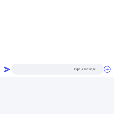
بشكل أساسي، يمكن صنع الخطوط بأشكال سقف وجدار لتطبيقات
زخرفية مختلفة.
العلامات:
تقليم البلاط غير القابل للصدأ المصقول PVC
شريط حواف الفولاذ المقاوم للصدأ للبلاط
تقليم البلاط الرباعي من الفولاذ المقاوم للصدأ T20
الاتصال السريع
Photo
العنوان
عنوان مكتب التصدير: Room 1919، Floor 19، Veinna building،
Video Call