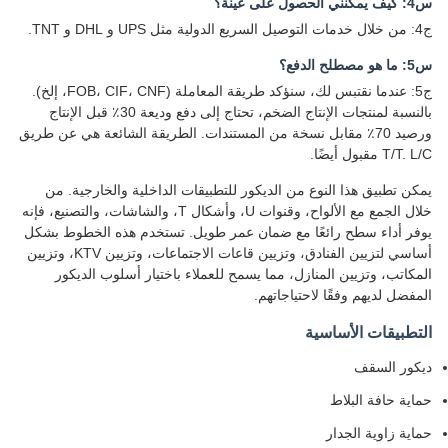
س4: كيف يمكنني الحصول على عينة؟
ج4: من خلال خدمات التوصيل السريع الدولية مثل UPS و DHL و TNT.
س5: ما هو مصطلح الدفع؟
ج5: عندما نقتبس لك، سنؤكد طريقة المعاملة (FOB، CIF، CNF، إلخ).
بالنسبة لمنتجات الإنتاج الضخم، تحتاج إلى دفع وديعة 30٪ قبل الإنتاج
ورصيد 70٪ مقابل نسخة من المستندات. الطريقة الشائعة هي عن طريق
T/T. L/C مقبول أيضًا.
يمكن تطبيق هذا النوع من الديكور للتطبيقات الداخلية والخارجية. من
خلال الجمع مع الألواح، وقنوات U، وأشكال T، والشاشات، والتصنيع، فإنه
يوفر أداء سطح رائعًا مع ضمان عمر طويل. تستخدم هذه الخطوط بشكل
أساسي لتزيين الفنادق، وتزيين قاعات الاجتماعات، وتزيين KTV، وتزيين
المكاتب، وتزيين المنازل، مما يسمح للعملاء باختيار أسلوب الديكور
المفضل لديهم وفقًا لاحتياجاتهم.
التطبيقات الأساسية
ديكور السقف
حماية حافة البلاط
حماية زاوية الجدار