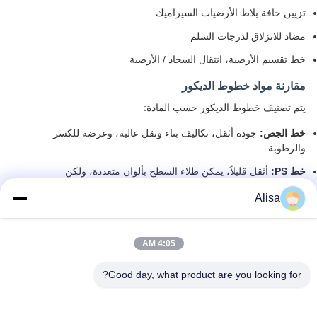
تزيين حافة بلاط الأرضيات السيراميك
مضاد للانزلاق لدرجات السلم
خط تقسيم الأرضية، انتقال السجاد / الأرضية
مقارنة مواد خطوط الديكور
يتم تصنيف خطوط الديكور حسب المادة:
خط الجص:
جودة أثقل، تكاليف بناء ونقل عالية، وعرضة للكسر
والرطوبة
خط PS:
أثقل قليلاً، يمكن طلاء السطح بألوان متعددة، ولكن
من الصعب إصلاحه إذا تعرض السطح للتلف
Alisa
خطوط PVC:
وزن خفيف، عزل حراري، حفظ حراري، مقاوم
للرطوبة، ولكن يفتقر إلى الملمس
4:05 AM
خطوط PU:
وزن خفيف، تكاليف بناء وتركيب منخفضة، متانة
جيدة للمنتج، أنماط ثلاثية الأبعاد ورائعة، مقاومة للماء
Good day, what product are you looking for?
والرطوبة، يمكن تلوين السطح حسب الرغبة (لون ذهبي، فضي،
حبيبات خشبية)
خطوط الخشب الصلب:
وزن خفيف وغالي الثمن