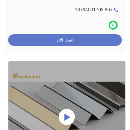
+86 13794001703
اتصل الآن