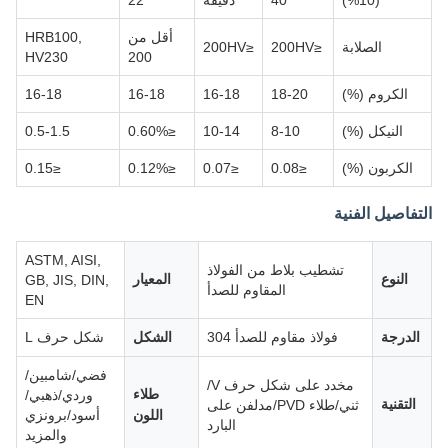
(10%)
40
دقيقة
22
أقل من
HRB100,
الصلابة
≤200HV
≤200HV
HV230
200
الكروم (%)
18-20
16-18
16-18
16-18
النيكل (%)
8-10
10-14
≤0.60%
0.5-1.5
الكربون (%)
≤0.08
≤0.07
≤0.12%
≤0.15
التفاصيل الفنية
ASTM, AISI,
تشطيب بلاط من الفولاذ
النوع
المعيار
GB, JIS, DIN,
المقاوم للصدأ
EN
الدرجة
فولاذ مقاوم للصدأ 304
الشكل
شكل حرف L
فضي/شامبين/
مخدد على شكل حرف V/
طلاء
وردي/ذهبي/
التقنية
ثني/طلاء PVD/مدلفن على
اللون
أسود/برونزي
البارد
والمزيد