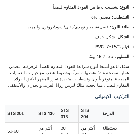
النوع:
تشطيب بلاط من الفولاذ المقاوم للصدأ
التشطيب:
مصقول/8K
طلاء اللون:
فضي/شامبين/وردي/ذهبي/أسود/برونزي والمزيد
الشكل:
شكل حرف L
فيلم PVC:
7c PVC
التسليم:
عادة 7-15 يومًا
شكل U هو أبسط أنواع شرائط الفولاذ المقاوم للصدأ الزخرفية. تتضمن
عملية سطحه عادةً تشطيبات مرآة وخطوط شعر، مع خيارات للعمليات
المدمجة. متوفر بألوان وتشطيبات متعددة تعزز المظهر الأنيق للفولاذ
المقاوم للصدأ، مما يجعله مثاليًا لتزيين زوايا الغرف والجدران والأسقف.
التركيب الكيميائي
STS
STS
الدرجة
STS 430
STS 201
316
304
الاستطالة
أكثر من
30
أكثر من
50-60