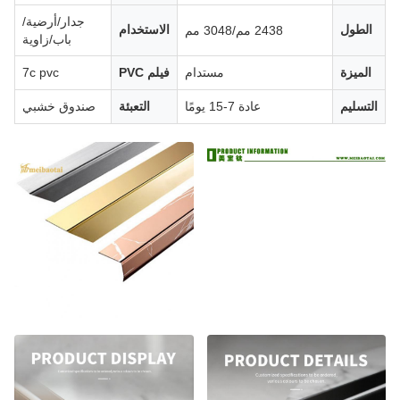
جدار/أرضية/
الطول
الاستخدام
2438 مم/3048 مم
باب/زاوية
الميزة
مستدام
فيلم PVC
7c pvc
التسليم
عادة 7-15 يومًا
التعبئة
صندوق خشبي