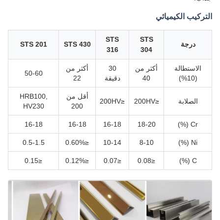
التركيب الكيميائي
STS
STS
درجة
STS 430
STS 201
316
304
الاستطالة
أكثر من
30
أكثر من
50-60
(10%)
40
دقيقة
22
أقل من
HRB100,
الصلابة
≤200HV
≤200HV
HV230
200
16-18
16-18
16-18
18-20
Cr (%)
0.5-1.5
≤0.60%
10-14
8-10
Ni (%)
≤0.15
≤0.12%
≤0.07
≤0.08
C (%)