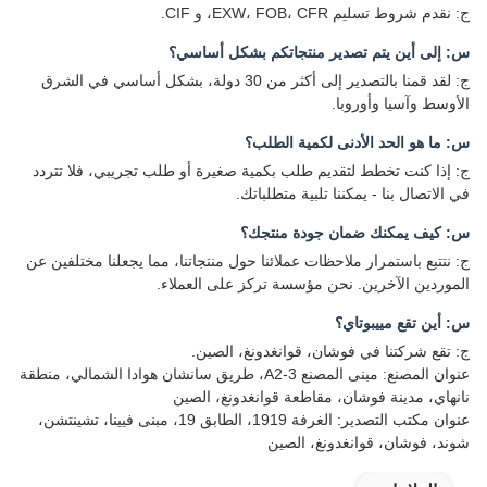
ج: نقدم شروط تسليم EXW، FOB، CFR، و CIF.
س: إلى أين يتم تصدير منتجاتكم بشكل أساسي؟
ج: لقد قمنا بالتصدير إلى أكثر من 30 دولة، بشكل أساسي في الشرق
الأوسط وآسيا وأوروبا.
س: ما هو الحد الأدنى لكمية الطلب؟
ج: إذا كنت تخطط لتقديم طلب بكمية صغيرة أو طلب تجريبي، فلا تتردد
في الاتصال بنا - يمكننا تلبية متطلباتك.
س: كيف يمكنك ضمان جودة منتجك؟
ج: نتتبع باستمرار ملاحظات عملائنا حول منتجاتنا، مما يجعلنا مختلفين عن
الموردين الآخرين. نحن مؤسسة تركز على العملاء.
س: أين تقع مييبوتاي؟
ج: تقع شركتنا في فوشان، قوانغدونغ، الصين.
عنوان المصنع: مبنى المصنع A2-3، طريق سانشان هوادا الشمالي، منطقة
نانهاي، مدينة فوشان، مقاطعة قوانغدونغ، الصين
عنوان مكتب التصدير: الغرفة 1919، الطابق 19، مبنى فيينا، تشينتشن،
شوند، فوشان، قوانغدونغ، الصين