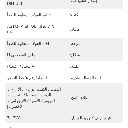
إصدار الشهادات:
DIN, JIS
يكتب:
تقليم الفولاذ المقاوم للصدأ
ASTM، AISI، GB، JIS، DIN، 
معيار:
EN
درجة:
304 الفولاذ المقاوم للصدأ
شكل:
الملف الشخصي U
تقنية:
V مخدد / الانحناء
المعالجة السطحية:
المرآة/رقم 4/خط الشعر
الذهب / الذهب الوردي / الأزرق / 
الذهب الشمبانيا / النحاس / 
طلاء اللون:
البرونز / الأسود / الأرجواني / 
الأخضر / إ
فيلم بولي كلوريد الفينيل:
7c PVC