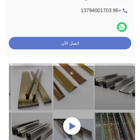
+86 13794001703
اتصل الآن