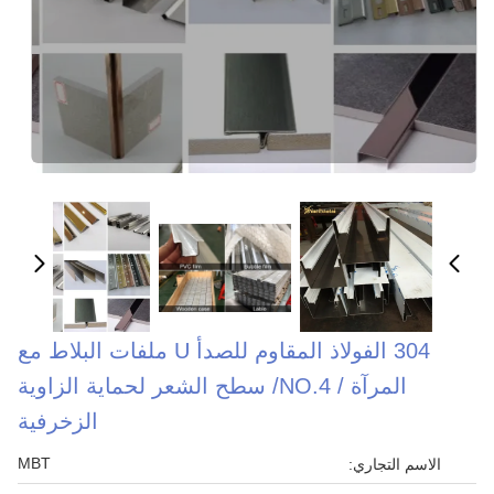
304 الفولاذ المقاوم للصدأ U ملفات البلاط مع
المرآة / NO.4/ سطح الشعر لحماية الزاوية
الزخرفية
MBT
الاسم التجاري: