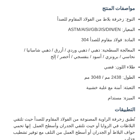
مواصفات المنتج
النوع: زخرفة بلاط من الفولاذ المقاوم للصدأ
المعيار: ASTM/AISI/GB/JIS/DIN/EN
المادة: فولاذ مقاوم للصدأ 304
المعالجة السطحية: ذهبي / ذهبي وردي / أزرق / ذهبي شامبانيا /
نحاسي / برونزي / أسود / بنفسجي / أخضر / إلخ
طلاء اللون: فضي
الطول: 2438 مم / 3048 مم
التعبئة: آمنة مع علبة خشبية
الميزة: مستدام
التطبيقات
تُطبق زخرفة الزاوية المصنوعة من الفولاذ المقاوم للصدأ حيث تلتقي
البلاطات في الزوايا أو حيث تلتقي الجدران وأسطح العمل. إنها تحمي
حواف البلاط أو الجدران أو أسطح العمل من التلف مع توفير تشطيب
جذاب.