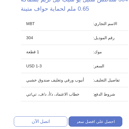
0.65 ملم لحماية حواف متينة
الاسم التجاري:
MBT
رقم الموديل:
304
موك:
1 قطعة
السعر:
1-3 USD
تفاصيل التغليف:
أنبوب ورقي وتغليف صندوق خشبي
شروط الدفع:
خطاب الاعتماد، د/أ، د/ف، تي/تي
اتصل الآن
احصل على افضل سعر