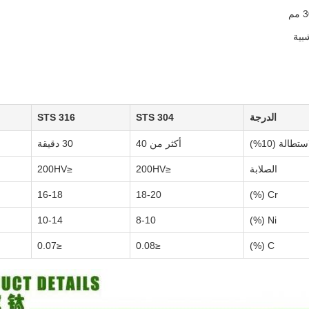
بية
الدرجة
STS 304
STS 316
ستطالة (10%)
أكثر من 40
30 دقيقة
الصلابة
≤200HV
≤200HV
16-18
18-20
Cr (%)
10-14
8-10
Ni (%)
≤0.07
≤0.08
C (%)