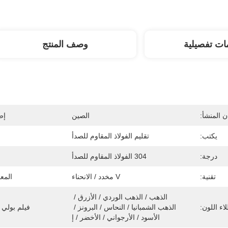
ات تفصيلية
وصف المنتج
 المنشأ:
الصين
إص
يكتب:
تقليم الفولاذ المقاوم للصدأ
درجة:
304 الفولاذ المقاوم للصدأ
تقنية:
V مخدد / الانحناء
المع
الذهب / الذهب الوردي / الأزرق / 
اء اللون:
الذهب الشمبانيا / النحاس / البرونز / 
فيلم بولي ك
الأسود / الأرجواني / الأخضر / إ