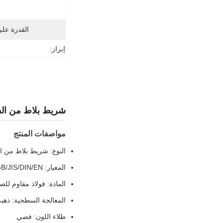
القدرة عل
إبراز:
شريط بلاط من الفولاذ المقا
مواصفات المنتج
النوع: شريط بلاط من ال
المعيار: ASTM/AISI/GB/JIS/DIN/EN
المادة: فولاذ مقاوم للصدأ 
المعالجة السطحية: ذهبي
طلاء اللون: فضي