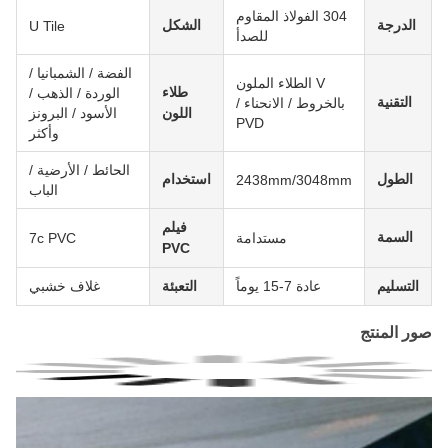
304 الفولاذ المقاوم
الدرجة
الشكل
U Tile
للصدأ
الفضة / الشمبانيا /
V الطلاء الملون
طلاء
الوردة / الذهب /
التقنية
بالخروط / الانحناء /
اللون
الأسود / البرونز
PVD
وأكثر
الحائط / الأرضية /
الطول
استخدام
2438mm/3048mm
الباب
فيلم
السمة
مستدامة
7c PVC
PVC
التسليم
عادة 7-15 يوماً
التعبئة
غلاف خشبي
صور المنتج