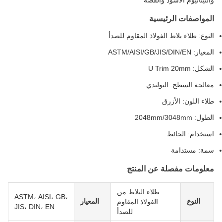
والتيتانيوم الأسود والفضة
المواصفات الرئيسية
النوع: طلاء بلاط الفولاذ المقاوم للصدأ
المعيار: ASTM/AISI/GB/JIS/DIN/EN
الشكل: U Trim 20mm
معالجة السطح: البولندي
طلاء اللون: الأزرق
الطول: 2048mm/3048mm
استخدام: الحائط
سمة: مستدامة
معلومات مفصلة عن المنتج
طلاء البلاط من
ASTM، AISI، GB،
النوع
المعيار
الفولاذ المقاوم
JIS، DIN، EN
للصدأ