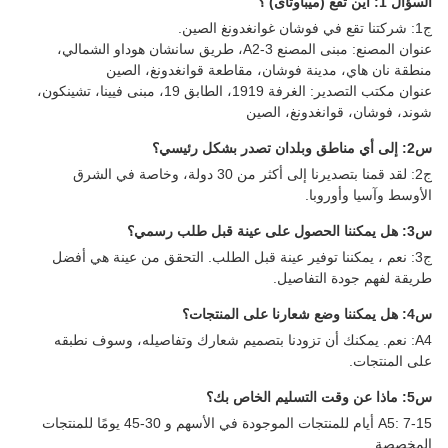
السؤال 1: أين تقع (ميباوتاى) ؟
ج1: شركتنا تقع في فوشان غوانغدونغ الصين.
عنوان المصنع: مبنى المصنع A2-3، طريق سانشان هوداو الشمالي،
منطقة نان هاي، مدينة فوشان، مقاطعة قوانغدونغ، الصين
عنوان مكتب التصدير: الغرفة 1919، الطابق 19، مبنى فيينا، تشينكون،
شوند، فوشان، قوانغدونغ، الصين
س2: إلى أي مناطق وبلدان تصدر بشكل رئيسي؟
ج2: لقد قمنا بتصديرنا إلى أكثر من 30 دولة، وخاصة في الشرق
الأوسط وآسيا وأوروبا.
س3: هل يمكننا الحصول على عينة قبل طلب رسمي؟
ج3: نعم ، يمكننا توفير عينة قبل الطلب. التحقق من عينة هي أفضل
طريقة لفهم جودة التفاصيل.
س4: هل يمكننا وضع شعارنا على المنتجات؟
A4: نعم. يمكنك أن تزودنا بتصميم شعارك وتفاصيله، وسوف نطبقه
على المنتجات.
س5: ماذا عن وقت التسليم الخاص بك؟
A5: 7-15 أيام للمنتجات الموجودة في الأسهم و 30-45 يومًا للمنتجات
المخصصة.