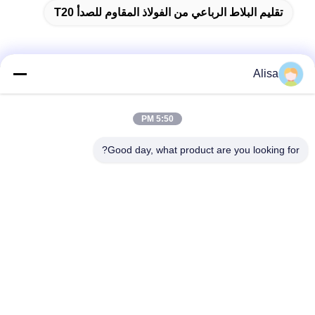
تقليم البلاط الرباعي من الفولاذ المقاوم للصدأ T20
Alisa
الاتصال السريع
5:50 PM
العنوان
Good day, what product are you looking for?
عنوان مكتب التصدير: Room 1919، Floor 19، Veinna building،
Chencun، Shunde، Foshan، Guangdong، China
تيل
86-757-2332-8960
بريد إلكتروني
info@meibaotai.com