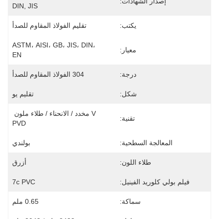
إصدار الشهادات:
DIN, JIS
يكتب:
تقليم الفولاذ المقاوم للصدأ
ASTM، AISI، GB، JIS، DIN، 
معيار:
EN
درجة:
304 الفولاذ المقاوم للصدأ
شكل:
تقليم يو
V مخدد / الانحناء / طلاء ملون 
تقنية:
PVD
المعالجة السطحية:
بولندي
طلاء اللون:
أزرق
فيلم بولي كلوريد الفينيل:
7c PVC
سماكة:
0.65 ملم