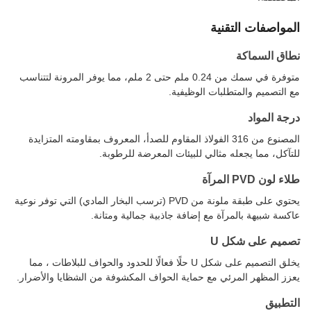
المواصفات التقنية
نطاق السماكة
متوفرة في سمك من 0.24 ملم حتى 2 ملم، مما يوفر المرونة لتتناسب
مع التصميم والمتطلبات الوظيفية.
درجة المواد
المصنوع من 316 الفولاذ المقاوم للصدأ، المعروف بمقاومته المتزايدة
للتآكل، مما يجعله مثالي للبيئات المعرضة للرطوبة.
طلاء لون PVD المرآة
يحتوي على طبقة ملونة من PVD (ترسب البخار المادي) التي توفر نوعية
عاكسة شبيهة بالمرآة مع إضافة جاذبية جمالية ومتانة.
تصميم على شكل U
يخلق التصميم على شكل U حلًا فعالًا للحدود والحواف للبلاطات ، مما
يعزز المظهر المرئي مع حماية الحواف المكشوفة من الشظايا والأضرار.
التطبيق