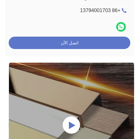
+86 13794001703
اتصل الآن