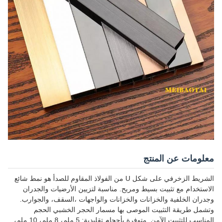
معلومات عن المنتج
الشريط الزخرفي على شكل U من الفولاذ المقاوم للصدأ هو نمط شائع
الاستخدام مع تثبيت بسيط ومريح. مناسبة لتزيين الأرضيات والجدران
وجدران الخلفية والخزانات والخزانات والواجهات ،السقف، والجوارب.
وتشمل طريقة التثبيت الموصى بها مسمار الحجر الخشبي الحجم
المناسب للتثبيت الآمن. متوفرة بأحجام تقليدية: 5 ملم، 8 ملم، 10 ملم،