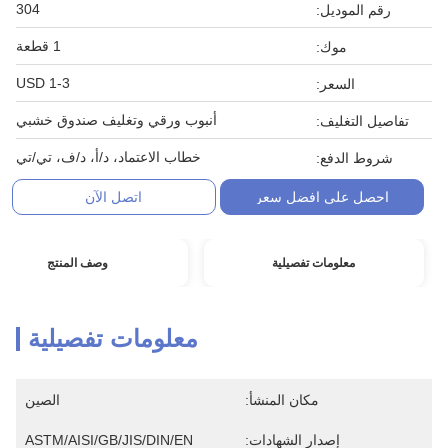
304
رقم الموديل:
1 قطعة
موك:
1-3 USD
السعر:
أنبوب ورقي وتغليف صندوق خشبي
تفاصيل التغليف:
خطاب الاعتماد، د/أ، د/ف، تي/تي
شروط الدفع:
احصل على افضل سعر
اتصل الآن
معلومات تفصيلية
وصف المنتج
معلومات تفصيلية
مكان المنشأ:
الصين
إصدار الشهادات:
ASTM/AISI/GB/JIS/DIN/EN