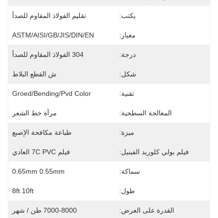
يكتب:
تقليم الفولاذ المقاوم للصدأ
معيار:
ASTM/AISI/GB/JIS/DIN/EN
درجة:
304 الفولاذ المقاوم للصدأ
شكل:
ش القطع البلاط
تقنية:
Groed/bending/pvd Color
المعالجة السطحية:
مرآة خط الشعر
ميزة:
طباعة مكافحة الإصبع
فيلم بولي كلوريد الفينيل:
فيلم 7C PVC العادي
سماكة:
0.65mm 0.55mm
طول:
8ft 10ft
القدرة على العرض:
7000-8000 طن / شهر