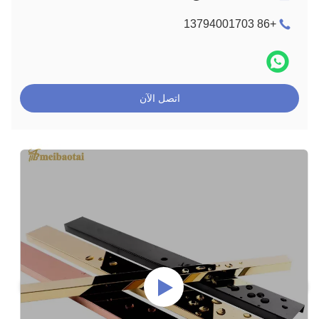
+86 13794001703
اتصل الآن