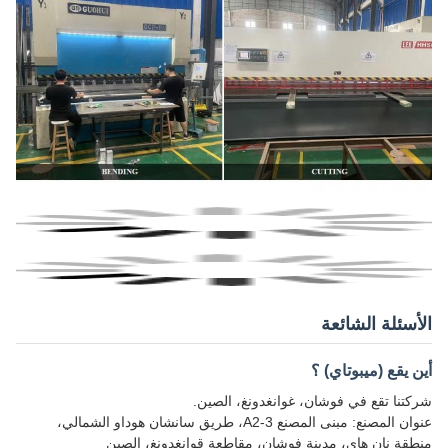
الأسئلة الشائعة
أين يقع (ميبوتاي) ؟
شركتنا تقع في فوشان، غوانغدونغ، الصين.
عنوان المصنع: مبنى المصنع A2-3، طريق سانشان هوداو الشمالي،
منطقة نان هاي، مدينة فوشان، مقاطعة قوانغدونغ، الصين