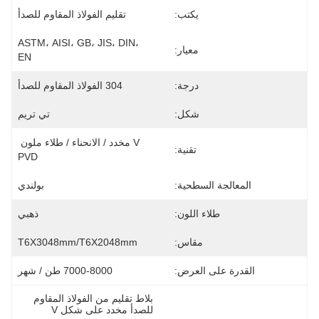
يكتب:
تقليم الفولاذ المقاوم للصدأ
ASTM، AISI، GB، JIS، DIN، 
معيار:
EN
درجة:
304 الفولاذ المقاوم للصدأ
شكل:
تي تريم
V مخدد / الانحناء / طلاء ملون 
تقنية:
PVD
المعالجة السطحية:
بولندي
طلاء اللون:
ذهبي
مقاس:
T6X3048mm/T6X2048mm
القدرة على العرض:
7000-8000 طن / شهر
بلاط تقليم من الفولاذ المقاوم 
للصدأ مخدد على شكل V