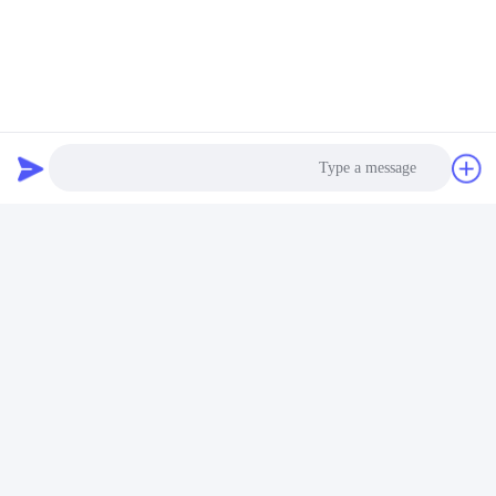
Photo
Video Call
Audio Call