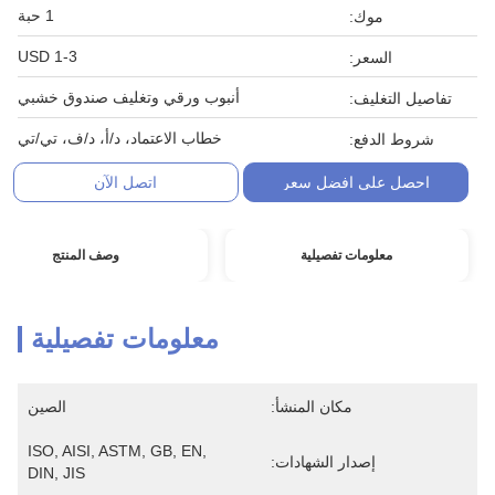
1 حبة
موك:
1-3 USD
السعر:
أنبوب ورقي وتغليف صندوق خشبي
تفاصيل التغليف:
خطاب الاعتماد، د/أ، د/ف، تي/تي
شروط الدفع:
احصل على افضل سعر
اتصل الآن
معلومات تفصيلية
وصف المنتج
معلومات تفصيلية
مكان المنشأ:
الصين
ISO, AISI, ASTM, GB, EN, 
إصدار الشهادات:
DIN, JIS