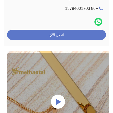
+86 13794001703
اتصل الآن