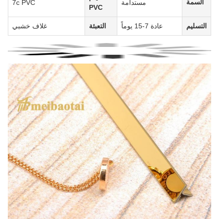
السمة
مستدامة
7c PVC
PVC
التسليم
عادة 7-15 يوماً
التعبئة
غلاف خشبي