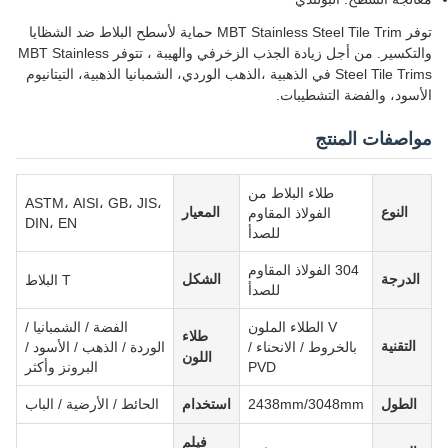
توفر MBT Stainless Steel Tile Trim حماية لأسطح البلاط ضد الشظايا
والتكسير. من أجل زيادة الجذب الزخرفي والهيبة ، تتوفر MBT Stainless
Steel Tile Trims في الذهبية ،الذهب الوردي، الشمبانيا الذهبية، التيتانيوم
الأسود، والفضة التشطيبات.
مواصفات المنتج
طلاء البلاط من
ASTM، AISI، GB، JIS،
النوع
المعيار
الفولاذ المقاوم
DIN، EN
للصدأ
304 الفولاذ المقاوم
الدرجة
الشكل
T البلاط
للصدأ
V الطلاء الملون
الفضة / الشمبانيا /
طلاء
التقنية
بالخروط / الانحناء /
الوردة / الذهب / الأسود /
اللون
PVD
البرونز وأكثر
الطول
2438mm/3048mm
استخدام
الحائط / الأرضية / الباب
فيلم