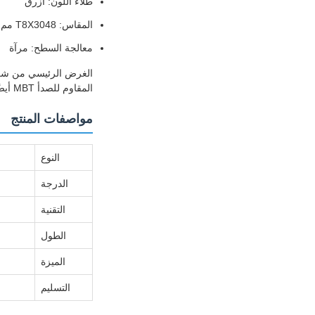
طلاء اللون: أزرق
المقاس: T8X3048 مم
معالجة السطح: مرآة
المقاوم للصدأ MBT أيضًا باللون الذهبي، والذهبي الوردي، والذهبي الشامبانيا، والتيتانيوم الأسود، والتشطيب الفضي.
مواصفات المنتج
النوع
الدرجة
التقنية
الطول
الميزة
التسليم