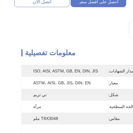
اتصل الآن
احصل على افضل سعر
معلومات تفصيلية
دار الشهادات:
ISO, AISI, ASTM, GB, EN, DIN, JIS
معيار:
ASTM، AISI، GB، JIS، DIN، EN
شكل:
تي تريم
الجة السطحية:
مرآة
مقاس:
T8X3048 ملم