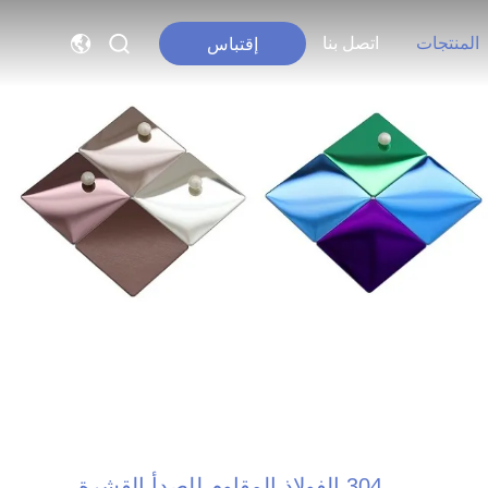
المنتجات
اتصل بنا
إقتباس
304 الفولاذ المقاوم للصدأ القشرة