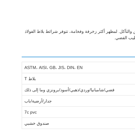
ر الحماية لسطح البلاط ضد التشقق والتآكل. لمظهر أكثر زخرفة وفخامة، تتوفر شرائط بلاط الفولاذ
ASTM، AISI، GB، JIS، DIN، EN
بلاط T
فضي/شامبانيا/وردي/ذهبي/أسود/برونزي وما إلى ذلك
جدار/أرضية/باب
7c pvc
صندوق خشبي