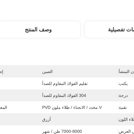
ات تفصيلية
وصف المنتج
 المنشأ:
الصين
إص
يكتب:
تقليم الفولاذ المقاوم للصدأ
درجة:
304 الفولاذ المقاوم للصدأ
تقنية:
V مخدد / الانحناء / طلاء ملون PVD
المع
اء اللون:
أزرق
ى العرض:
7000-8000 طن / شهر