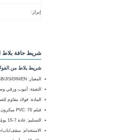
إبراز:
شريط حافة بلاط الفولاذ المقاو
شريط بلاط من الفولاذ ا
المعيار: ASTM/AISI/GB/JIS/DIN/EN
التعبئة: أنبوب ورقي 
المادة: فولاذ مقاوم للصدأ 
فيلم PVC: 70 ميكرون PVC
التسليم: عادة 7-15 يومًا
الاستخدام: سقف/باب/ج