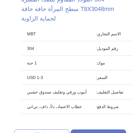
T8X3048mm سطح المرآة حافة حافة
لحماية الزاوية
الاسم التجاري:
MBT
رقم الموديل:
304
موك:
1 حبة
السعر:
1-3 USD
تفاصيل التغليف:
أنبوب ورقي وتغليف صندوق خشبي
شروط الدفع:
خطاب الاعتماد، د/أ، د/ف، تي/تي